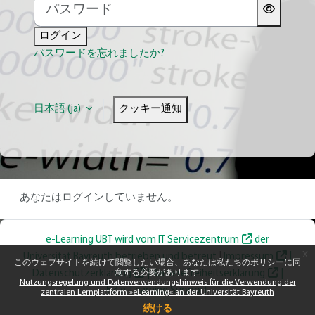
パスワード
ログイン
パスワードを忘れましたか?
日本語 ‎(ja)‎
クッキー通知
あなたはログインしていません。
e-Learning UBT wird vom
IT Servicezentrum
der
x
Universität Bayreuth betrieben und betreut
|
Impressum
|
このウェブサイトを続けて閲覧したい場合、あなたは私たちのポリシーに同
Datenschutzerklärung
意する必要があります:
|
Barrierefreiheitserklärung
|
Nutzungsregelung und Datenverwendungshinweis für die Verwendung der
e-Learning Support
zentralen Lernplattform »eLearning« an der Universität Bayreuth
続ける