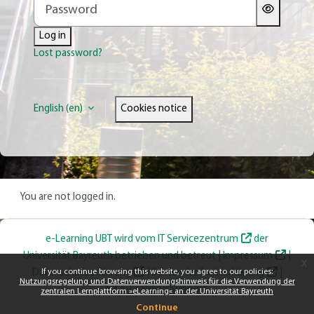
Password
Log in
Lost password?
English ‎(en)‎
Cookies notice
You are not logged in.
e-Learning UBT wird vom
IT Servicezentrum
der
Universität Bayreuth betrieben und betreut
|
Impressum
|
x
Datenschutzerklärung
If you continue browsing this website, you agree to our policies:
|
Barrierefreiheitserklärung
|
Nutzungsregelung und Datenverwendungshinweis für die Verwendung der
e-Learning Support
zentralen Lernplattform »eLearning« an der Universität Bayreuth
Continue