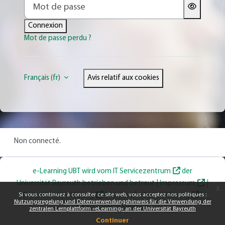
Mot de passe
Connexion
Mot de passe perdu ?
Français ‎(fr)‎
Avis relatif aux cookies
Non connecté.
e-Learning UBT wird vom
IT Servicezentrum
der
Universität Bayreuth betrieben und betreut
|
Impressum
|
x
Si vous continuez à consulter ce site web, vous acceptez nos politiques :
Datenschutzerklärung
|
Barrierefreiheitserklärung
|
Nutzungsregelung und Datenverwendungshinweis für die Verwendung der
e-Learning Support
zentralen Lernplattform »eLearning« an der Universität Bayreuth
Continuer