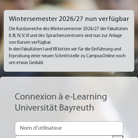
Passer au contenu principal
Wintersemester 2026/27 nun verfügbar
Die Kursbereiche des Wintersemester 2026/27 der Fakultäten
II, III, IV, V, VI und des Sprachenzentrums sind nun zur Anlage
von Kursen verfügbar.
In den Fakultäten I und VII bitten wir für die Einführung und
Erprobung einer neuen Schnittstelle zu CampusOnline noch
um etwas Geduld.
Connexion à e-Learning
Universität Bayreuth
Nom d’utilisateur